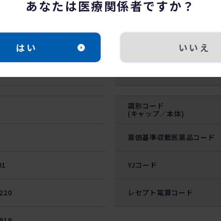
あなたは医療関係者ですか？
はい
いいえ
貯法
識別コード
(キャップ／本体)
薬価基準収載医薬品コード
01
YJコード
220
レセプト電算コード
919