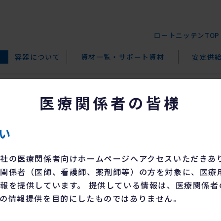
ロートニッテンTOP
容器について
資材一覧・
サポート資材
安定供
眼液0.5％
医療関係者の皆様
い
メラスPF点眼液0.5％
社の医療関係者向けホームページへアクセスいただきあ
関係者（医師、看護師、薬剤師等）の方を対象に、医療
報を提供しています。 提供している情報は、医療関係者
－
品名
の情報提供を目的にしたものではありません。
トラニラスト
名