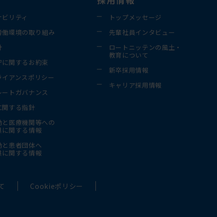
ナビリティ
トップメッセージ
労働環境の取り組み
先輩社員インタビュー
針
ロートニッテンの風土・
教育について
守に関するお約束
新卒採用情報
ライアンスポリシー
キャリア採用情報
レートガバナンス
に関する指針
動と医療機関等への
供に関する情報
動と患者団体へ
供に関する情報
て
Cookieポリシー