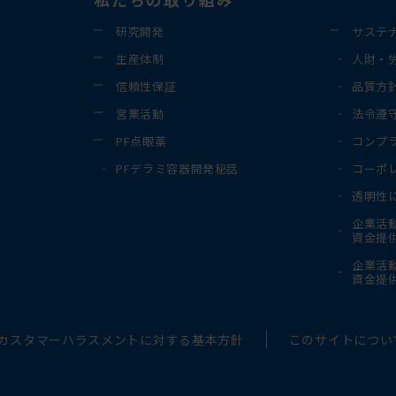
研究開発
サステ
生産体制
人財・
信頼性保証
品質方
営業活動
法令遵
PF点眼薬
コンプ
PFデラミ容器開発秘話
コーポ
透明性
企業活
資金提
企業活
資金提
カスタマーハラスメントに対する基本方針
このサイトについ