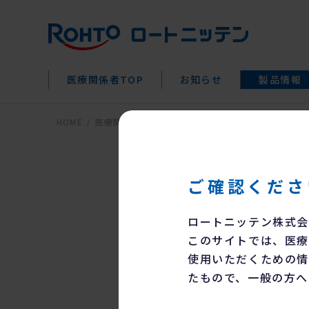
医療関係者
TOP
お知らせ
製品情報
HOME
医療関係者の皆様
医療用医薬品
トラメラスPF点
ご確認くださ
トラ
ロートニッテン株式会
このサイトでは、医療
使用いただくための情
先発
たもので、一般の方へ
一般