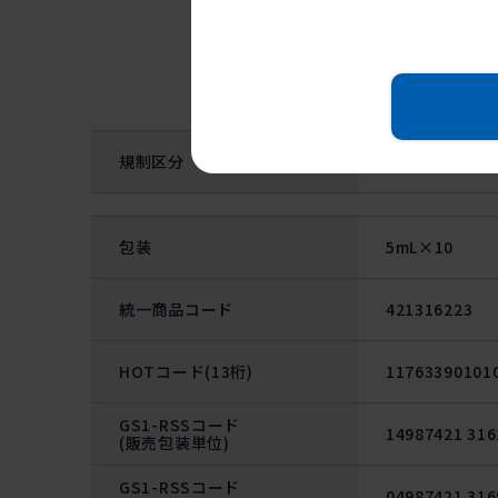
―
規制区分
包装
5mL×10
統一商品コード
421316223
HOTコード(13桁)
11763390101
GS1-RSSコード
14987421 316
(販売包装単位)
GS1-RSSコード
04987421 316