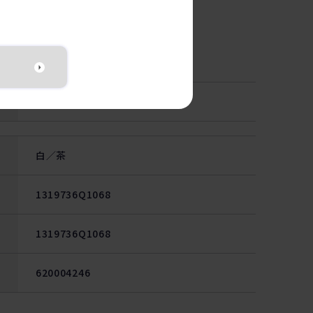
室温保存
白／茶
1319736Q1068
1319736Q1068
620004246